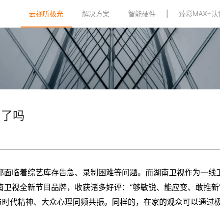
云视听极光
解决方案
智能硬件
|
臻彩MAX+认
汰了吗
都面临着综艺库存告急、录制困难等问题。而湖南卫视作为一线卫
南卫视全新节目品牌，收获诸多好评：“够敏锐、能应变、敢推新
与时代精神、大众心理同频共振。同样的，在家的观众可以通过极