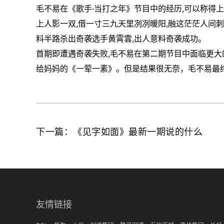
毛不易在《歌手·当打之年》节目中的经历,可以称得上
上人影一双,借一寸三九天里冽冽暖阳,融这茫茫人间
料半路杀出奇袭选手黄霄雲,出人意料奇袭成功。
首期即遭遇奇袭失败,毛不易在第二期节目中面临更大
给妈妈的《一荤一素》。但是结果很无奈，毛不易最终
下一篇：《见字如面》最新一期说的什么
友情链接