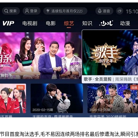
本季节目首度淘汰选手,毛不易因连续两场排名最后惨遭淘汰,瞬间引