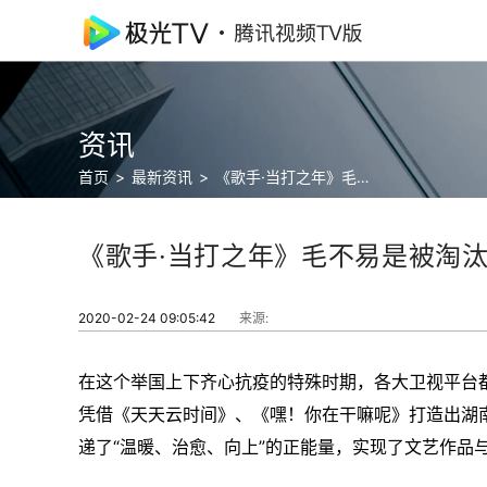
最
新
影
资讯
片
首页
>
最新资讯
>
《歌手·当打之年》毛不易是被淘汰了吗
资
讯
《歌手·当打之年》毛不易是被淘
2020-02-24 09:05:42
来源:
在这个举国上下齐心抗疫的特殊时期，各大卫视平台
凭借《天天云时间》、《嘿！你在干嘛呢》打造出湖
递了“温暖、治愈、向上”的正能量，实现了文艺作品