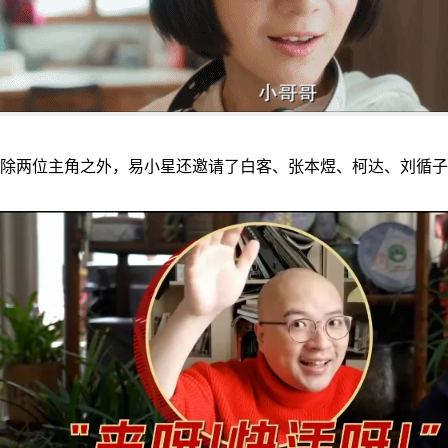
除两位主角之外，易小星还邀请了白客、张本煜、柯达、刘循子墨