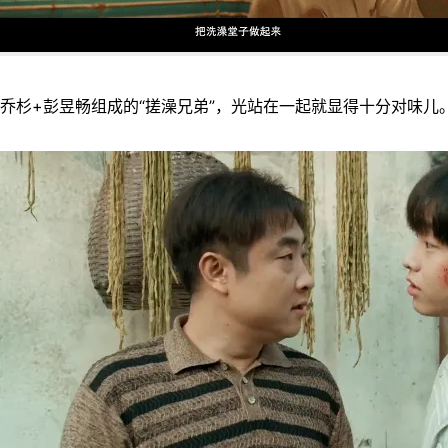
乔杉+彭昱畅组成的“搓澡兄弟”，光站在一起就显得十分对味儿