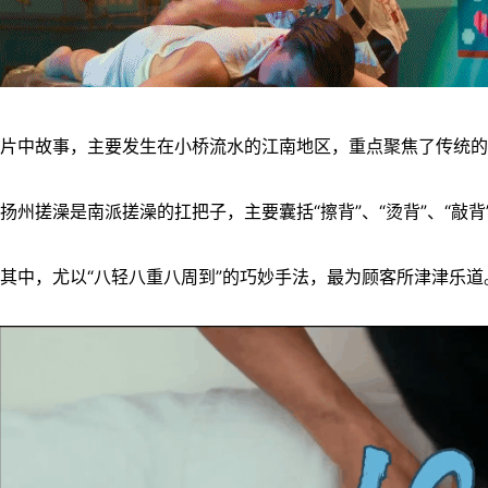
片中故事，主要发生在小桥流水的江南地区，重点聚焦了传统的
扬州搓澡是南派搓澡的扛把子，主要囊括“擦背”、“烫背”、“敲背
其中，尤以“八轻八重八周到”的巧妙手法，最为顾客所津津乐道