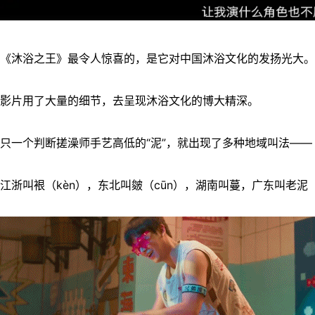
《沐浴之王》最令人惊喜的，是它对中国沐浴文化的发扬光大。
影片用了大量的细节，去呈现沐浴文化的博大精深。
只一个判断搓澡师手艺高低的“泥”，就出现了多种地域叫法——
江浙叫裉（kèn），东北叫皴（cūn），湖南叫蔓，广东叫老泥（