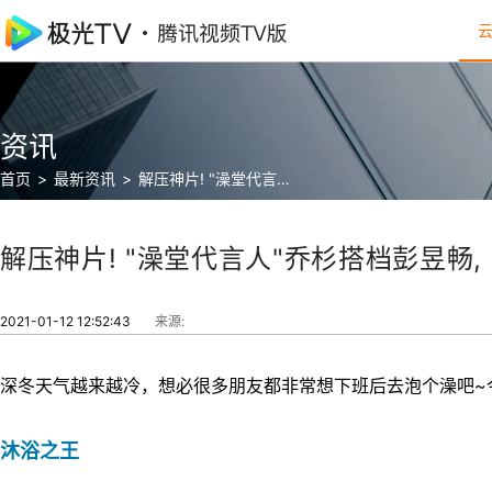
最
新
影
资讯
片
首页
>
最新资讯
>
解压神片! "澡堂代言人"乔杉搭档彭昱畅, 邀你前来泡澡, 洗掉去年的不开心!
资
讯
解压神片! "澡堂代言人"乔杉搭档彭昱畅,
2021-01-12 12:52:43
来源:
深冬天气越来越冷，想必很多朋友都非常想下班后去泡个澡吧~
沐浴之王