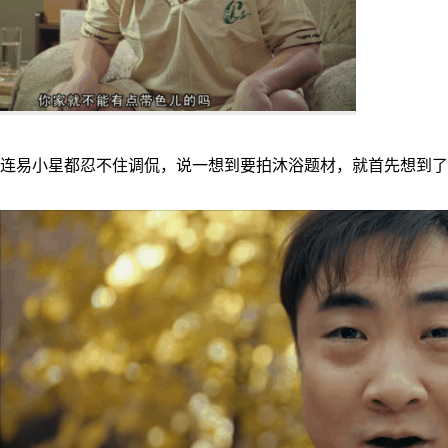
连易小星都忍不住调侃，说一想到要拍沐浴题材，就首先想到了