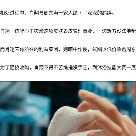
相处过程中，肖翔与周东海一家人结下了深深的羁绊。
肖翔一边醉心于搓澡这项皮肤表皮管理事业，一边想方设法地帮
而肖翔表哥所在的利益集团，则暗中作梗，试图以低价收购周东
为了阻挠收购，肖翔不得不苦练搓澡手艺，到沐浴技能大赛一展